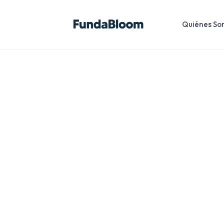
Quiénes So
Comprometido
niñez