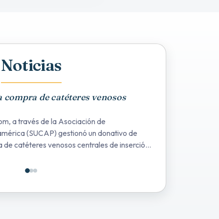
Noticias
 compra de catéteres venosos
m, a través de la Asociación de
mérica (SUCAP) gestionó un donativo de
 de catéteres venosos centrales de inserción
ficiarán a 200 neonatos mensuales
nfecciones y punciones en los menores.
Reparación de Goteras y Filtraciones del Hospital Bloom
Entrega de Microscopio de diagnóstico para realizar i
Donativo SUCAP para compra de catéteres ven