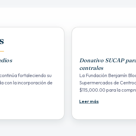
s
edios
Donativo SUCAP para
centrales
continúa fortaleciendo su
La Fundación Benjamín Bloo
a con la incorporación de
Supermercados de Centroa
$115,000.00 para la compra
periférica los cuales bene
Leer más
disminuyendo el riesgo de i