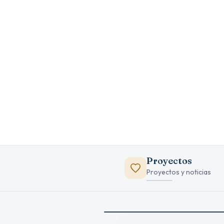
Ayudamos a mejorar acceso y condiciones 
niñas mediante equipamiento, infraestruc
un enfoque más humano.
Proyectos
Proyectos y noticias