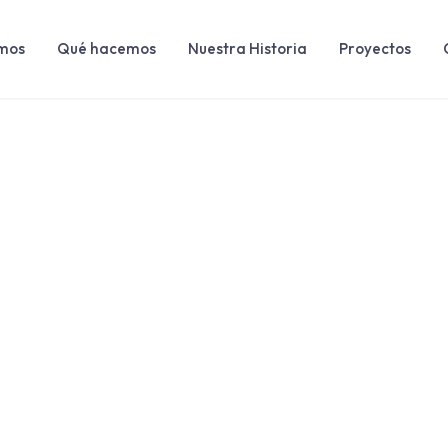
mos
Qué hacemos
Nuestra Historia
Proyectos
s con la